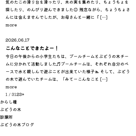
気のたこの滑り台を滑ったり、木の実を集めたり、ちょうちょを
探したり、のんびり遊んできました😊 残念ながら、ちょうちょさ
んには会えませんでしたが、お母さんと一緒に『 […]
more
2026.06.17
こんなことできたよー！
今日の午後からの小学生たちは、プールチームとぶどうの木チー
ムに分かれて活動しました♬プールチームは、それぞれ自分のペ
ースで水と親しんで遊ぶことが出来ていた様子🏊 そして、ぶどう
の木で遊んでいたチームは、「みてーこんなこと […]
more
1 / 3
1
2
3
»
か
ら
し
種
ぶ
ど
う
の
木
診
療
所
ぶ
ど
う
の
木
ブ
ロ
グ