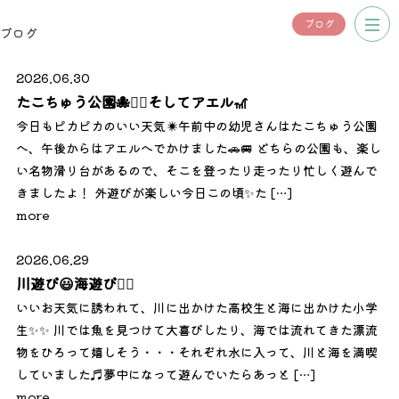
ブログ
ブログ
2026.06.30
たこちゅう公園🐙🏃‍♀️そしてアエル🎢
今日もピカピカのいい天気☀️午前中の幼児さんはたこちゅう公園
へ、午後からはアエルへでかけました🚗🚐 どちらの公園も、楽し
い名物滑り台があるので、そこを登ったり走ったり忙しく遊んで
きましたよ！ 外遊びが楽しい今日この頃✨た […]
more
2026.06.29
川遊び😃海遊び🏃‍♀️
いいお天気に誘われて、川に出かけた高校生と海に出かけた小学
生✨✨ 川では魚を見つけて大喜びしたり、海では流れてきた漂流
物をひろって嬉しそう・・・それぞれ水に入って、川と海を満喫
していました♬夢中になって遊んでいたらあっと […]
more