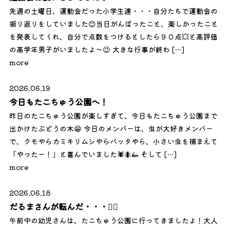
先週の土曜日、運動会だった小学生達・・・自分たちで運動会の
振り返りをしていました😊当日がんばったこと、楽しかったこと
を発表してくれ、自分で点数をつけるとしたら９０点💥と高評価
の高学年男子がいましたよ～😉 大きな行事が終わ […]
more
2026.06.19
今日もたこちゅう公園へ！
昨日のたこちゅう公園が楽しすぎて、今日もたこちゅう公園まで
出かけたぶどうの木😁 今日のメンバーは、虫が大好きメンバー
で、クモやらカミキリムシやらバッタやら、小さい虫を捕まえて
「やったー！」と喜んでいました🕷️🐜🦗 そして […]
more
2026.06.18
だるまさんが転んだ・・・🏃‍♀️
午前中の幼児さんは、たこちゅう公園に行ってきましたよ！大人