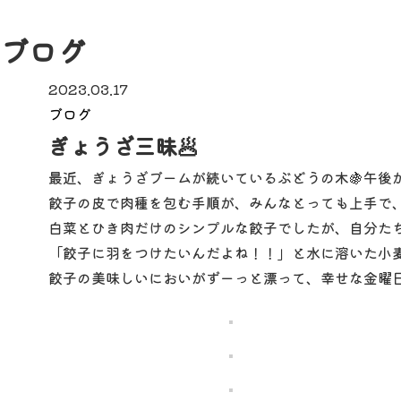
ブログ
2023.03.17
ブログ
ぎょうざ三昧🥟
最近、ぎょうざブームが続いているぶどうの木🍇午後
餃子の皮で肉種を包む手順が、みんなとっても上手で、
白菜とひき肉だけのシンプルな餃子でしたが、自分た
「餃子に羽をつけたいんだよね！！」と水に溶いた小
餃子の美味しいにおいがずーっと漂って、幸せな金曜日