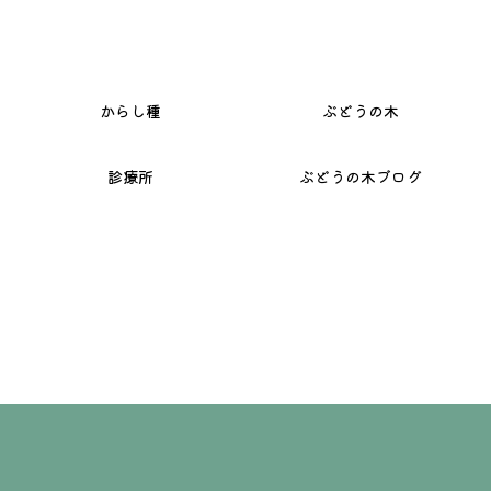
か
ら
し
種
ぶ
ど
う
の
木
診
療
所
ぶ
ど
う
の
木
ブ
ロ
グ