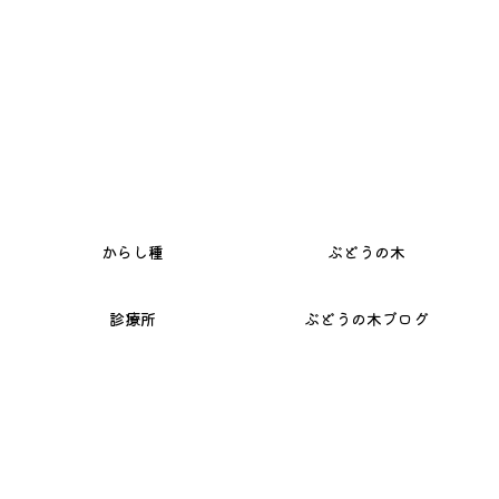
か
ら
し
種
ぶ
ど
う
の
木
診
療
所
ぶ
ど
う
の
木
ブ
ロ
グ