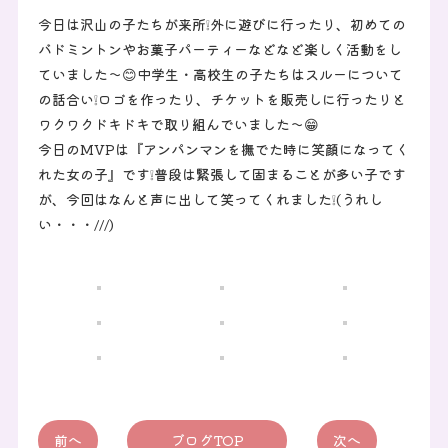
今日は沢山の子たちが来所❕外に遊びに行ったり、初めての
バドミントンやお菓子パーティーなどなど楽しく活動をし
ていました～😊中学生・高校生の子たちはスルーについて
の話合い❕ロゴを作ったり、チケットを販売しに行ったりと
ワクワクドキドキで取り組んでいました～😁
今日のMVPは『アンパンマンを撫でた時に笑顔になってく
れた女の子』です❕普段は緊張して固まることが多い子です
が、今回はなんと声に出して笑ってくれました❕(うれし
い・・・///)
前へ
ブログTOP
次へ