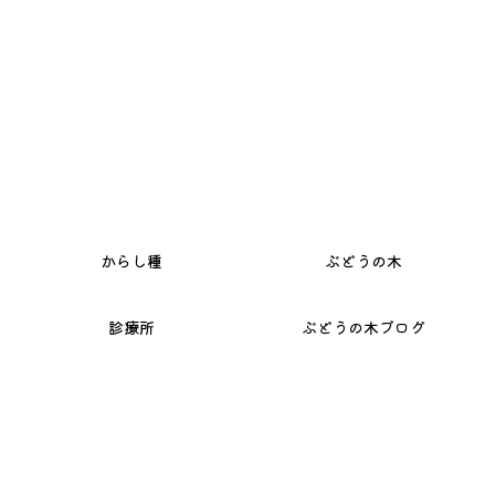
か
ら
し
種
ぶ
ど
う
の
木
診
療
所
ぶ
ど
う
の
木
ブ
ロ
グ