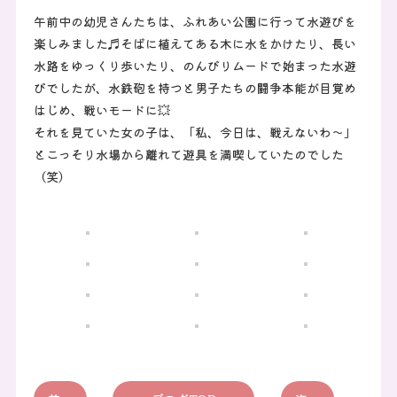
午前中の幼児さんたちは、ふれあい公園に行って水遊びを
楽しみました♬そばに植えてある木に水をかけたり、長い
水路をゆっくり歩いたり、のんびりムードで始まった水遊
びでしたが、水鉄砲を持つと男子たちの闘争本能が目覚め
はじめ、戦いモードに💥
それを見ていた女の子は、「私、今日は、戦えないわ～」
とこっそり水場から離れて遊具を満喫していたのでした
（笑）