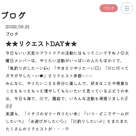
ブログ
ブログ
2022.06.21
ブログ
★★リクエストDAY★★
今日もいい天気🌞アウトドアの活動にはもってこいですね♪😊火
曜日メンバーは、やりたい活動がいっぱいの人たちばかりで、
「魚釣りがしたーい🎣」「やきとりやりたーい💥」「川に行って
ガサガサしたーい🐡」とリクエスト多数✨✨✨
みんなに、やりたいことを存分に楽しんで、好きなことや得意な
ことをもっともっと増やしてもらいたいと思っているぶどうの木
は、今日も海で、川で、園庭で、いろんな活動を頑張りました✌
✌✌
来週も、「イチゴのゼリー作りたい🍓」「いつ・どこでゲームが
したい✎」「水遊びがしたい💦」「川釣りしたい🦐」とまたまた
たくさんのリクエストが・・・💛