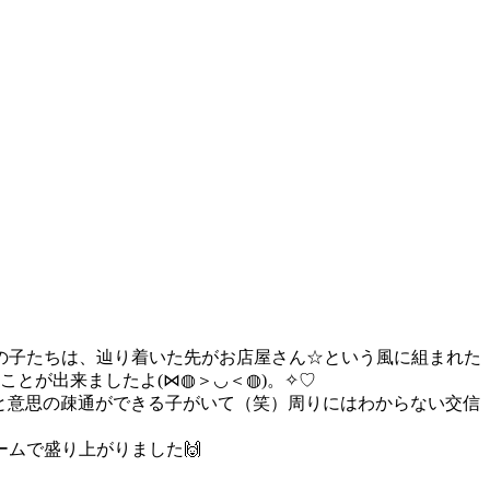
の子たちは、辿り着いた先がお店屋さん☆という風に組まれた
とが出来ましたよ(⋈◍＞◡＜◍)。✧♡
🦢と意思の疎通ができる子がいて（笑）周りにはわからない交信
ムで盛り上がりました🙌