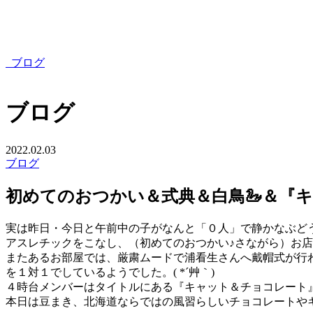
ブログ
ブログ
2022.02.03
ブログ
初めてのおつかい＆式典＆白鳥🦢＆『
実は昨日・今日と午前中の子がなんと「０人」で静かなぶど
アスレチックをこなし、（初めてのおつかい♪さながら）お店
またあるお部屋では、厳粛ムードで浦看生さんへ戴帽式が行われ
を１対１でしているようでした。( *´艸｀)
４時台メンバーはタイトルにある『キャット＆チョコレート
本日は豆まき、北海道ならではの風習らしいチョコレートや