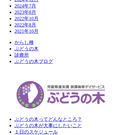
2024年7月
2023年8月
2022年10月
2022年8月
2021年10月
か
ら
し
種
ぶ
ど
う
の
木
診
療
所
ぶ
ど
う
の
木
ブ
ロ
グ
ぶどうの木ってどんなところ？
ぶどうの木が大事にしたいこと
１日のスケジュール