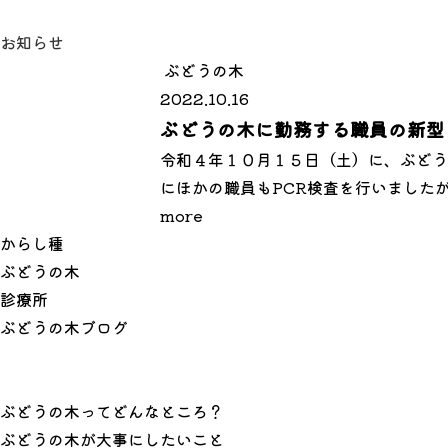
お知らせ
ぶどうの木
2022.10.16
ぶどうの木に勤務する職員の新型
令和４年１０月１５日（土）に、ぶどう
にほかの職員もPCR検査を行いましたが
more
か
ら
し
種
ぶ
ど
う
の
木
診
療
所
ぶ
ど
う
の
木
ブ
ロ
グ
ぶどうの木ってどんなところ？
ぶどうの木が大事にしたいこと