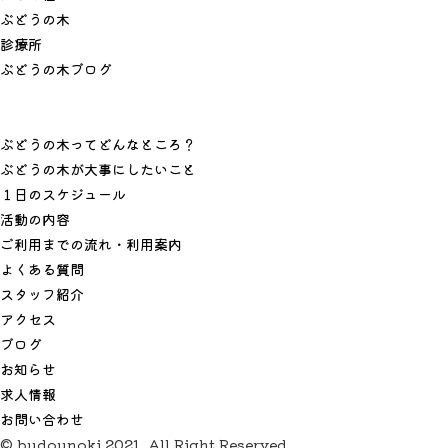
ぶ
ど
う
の
木
診
療
所
ぶ
ど
う
の
木
ブ
ロ
グ
ぶどうの木ってどんなところ？
ぶどうの木が大事にしたいこと
１日のスケジュール
活動の内容
ご利用までの流れ・利用案内
よくある質問
スタッフ紹介
アクセス
ブログ
お知らせ
求人情報
お問い合わせ
© budounoki 2021. All Right Reserved.