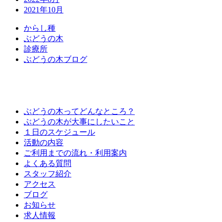
2021年10月
か
ら
し
種
ぶ
ど
う
の
木
診
療
所
ぶ
ど
う
の
木
ブ
ロ
グ
ぶどうの木ってどんなところ？
ぶどうの木が大事にしたいこと
１日のスケジュール
活動の内容
ご利用までの流れ・利用案内
よくある質問
スタッフ紹介
アクセス
ブログ
お知らせ
求人情報