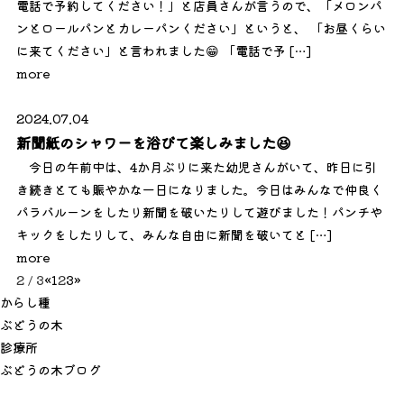
電話で予約してください！」と店員さんが言うので、「メロンパ
ンとロールパンとカレーパンください」というと、 「お昼くらい
に来てください」と言われました😁 「電話で予 […]
more
2024.07.04
新聞紙のシャワーを浴びて楽しみました😆
今日の午前中は、4か月ぶりに来た幼児さんがいて、昨日に引
き続きとても賑やかな一日になりました。今日はみんなで仲良く
パラバルーンをしたり新聞を破いたりして遊びました！パンチや
キックをしたりして、みんな自由に新聞を破いてと […]
more
2 / 3
«
1
2
3
»
か
ら
し
種
ぶ
ど
う
の
木
診
療
所
ぶ
ど
う
の
木
ブ
ロ
グ