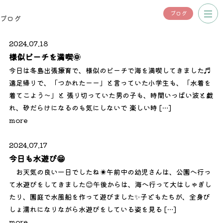
ブログ
ブログ
2024.07.18
様似ビーチを満喫🌞
今日は冬島出張療育で、様似のビーチで海を満喫してきました♬
遠足帰りで、「つかれたーー」と言っていた小学生も、「水着を
着てこよう～」と 張り切っていた男の子も、時間いっぱい波と戯
れ、砂だらけになるのも気にしないで 楽しい時 […]
more
2024.07.17
今日も水遊び😁
お天気の良い一日でしたね☀️午前中の幼児さんは、公園へ行っ
て水遊びをしてきました😊午後からは、海へ行って大はしゃぎし
たり、園庭で水風船を作って遊びました✨子どもたちが、全身び
しょ濡れになりながら水遊びをしている姿を見る […]
more