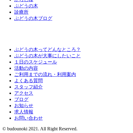
ぶ
ど
う
の
木
診
療
所
ぶ
ど
う
の
木
ブ
ロ
グ
ぶどうの木ってどんなところ？
ぶどうの木が大事にしたいこと
１日のスケジュール
活動の内容
ご利用までの流れ・利用案内
よくある質問
スタッフ紹介
アクセス
ブログ
お知らせ
求人情報
お問い合わせ
© budounoki 2021. All Right Reserved.