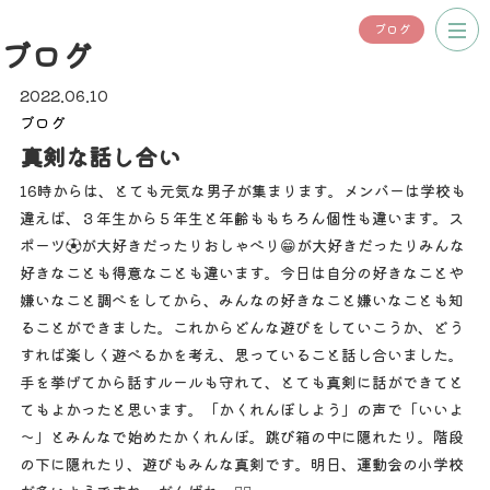
ブログ
ブログ
2022.06.10
ブログ
真剣な話し合い
16時からは、とても元気な男子が集まります。メンバーは学校も
違えば、３年生から５年生と年齢ももちろん個性も違います。ス
ポーツ⚽が大好きだったりおしゃべり😁が大好きだったりみんな
好きなことも得意なことも違います。今日は自分の好きなことや
嫌いなこと調べをしてから、みんなの好きなこと嫌いなことも知
ることができました。これからどんな遊びをしていこうか、どう
すれば楽しく遊べるかを考え、思っていること話し合いました。
手を挙げてから話すルールも守れて、とても真剣に話ができてと
てもよかったと思います。「かくれんぼしよう」の声で「いいよ
～」とみんなで始めたかくれんぼ。跳び箱の中に隠れたり。階段
の下に隠れたり、遊びもみんな真剣です。明日、運動会の小学校